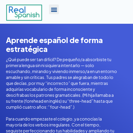
Aprende español de forma
estratégica
¿Qué puede ser tan difícil? De pequeño/a absorbiste tu
primera lengua sin ni siquiera intentarlo — solo
escuchando, mirando y viviendo inmerso/a en un entorno
amable y sin críticas. Tus padres se alegraban de todo lo
que decías, por muy “incorrecto” que fuera, mientras
adquirías vocabulario de forma inconsciente y
descifrabas los patrones gramaticales. (Mi hija llamaba a
su frente (forehead en inglés) su “three-head” hasta que
cumplió cuatro años: “four-head”.)
Para cuando empezaste el colegio, ya conocías la
mayoría de los verbos irregulares. Con el tiempo,
seguiste perfeccionando tus habilidades y ampliando tu