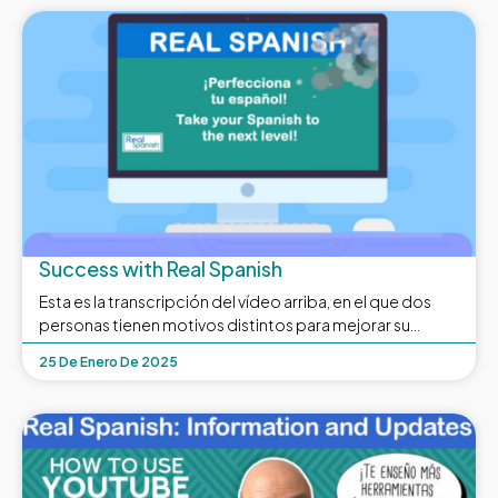
Success with Real Spanish
Esta es la transcripción del vídeo arriba, en el que dos
personas tienen motivos distintos para mejorar su
español. ¿Cuáles son los tuyos? Conoce a Jim, comiendo
25 De Enero De 2025
con clientes que han llegado en avión desde París. La jefa
sabe que Jim lleva tiempo tomando clases de español
así que le pidió que les organizara una comida/un
almuerzo. Bueno, es el gran día; allí ves a Jim, pero lo está
pasando muy mal. Y aquí vemos a Sophie, en una cita a
ciegas con este señor encantador de Colombia. Pero,