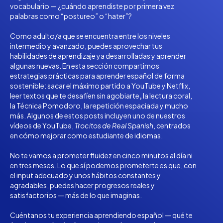
vocabulario — ¿cuándo aprendiste por primera vez
palabras como “postureo” o “hater”?
Como adulto/a que se encuentra entre los niveles
intermedio y avanzado, puedes aprovechar tus
habilidades de aprendizaje ya desarrolladas y aprender
algunas nuevas. En esta sección compartimos
estrategias prácticas para aprender español de forma
sostenible: sacar el máximo partido a YouTube y Netflix,
leer textos que
te desafíen sin agobiarte
,
la lectura coral,
la Técnica Pomodoro, la repetición espaciada y mucho
más. Algunos de estos posts incluyen uno de nuestros
vídeos de YouTube,
Trocitos de Real Spanish
, centrados
en cómo mejorar como estudiante de idiomas.
No te vamos a prometer fluidez en cinco minutos al día ni
en tres meses. Lo que sí podemos prometerte es que, con
el input adecuado y unos hábitos constantes y
agradables, puedes hacer progresos reales y
satisfactorios — más de lo que imaginas.
Cuéntanos tu experiencia aprendiendo español — qué te