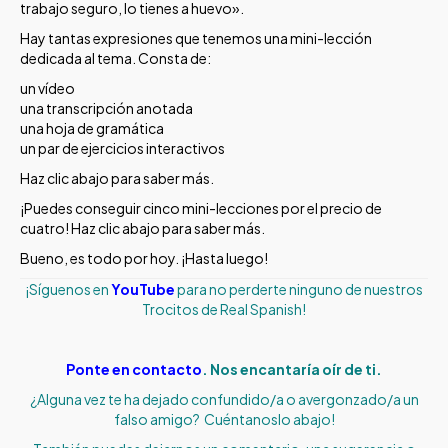
trabajo seguro, lo tienes a huevo».
Hay tantas expresiones que tenemos una mini-lección
dedicada al tema. Consta de:
un vídeo
una transcripción anotada
una hoja de gramática
un par de ejercicios interactivos
Haz clic abajo para saber más.
¡Puedes conseguir cinco mini-lecciones por el precio de
cuatro! Haz clic abajo para saber más.
Bueno, es todo por hoy. ¡Hasta luego!
¡Síguenos en
YouTube
para no perderte ninguno de nuestros
Trocitos de Real Spanish!
Ponte en contacto
. Nos encantaría oír de ti.
¿Alguna vez te ha dejado confundido/a o avergonzado/a un
falso amigo? Cuéntanoslo abajo!