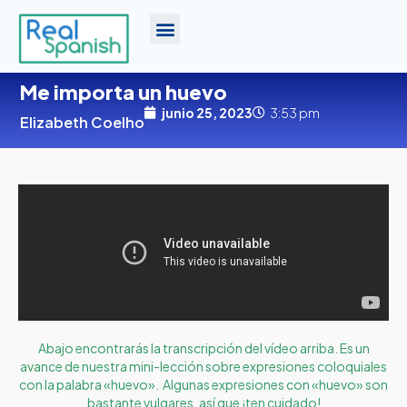
Me importa un huevo
junio 25, 2023
3:53 pm
Elizabeth Coelho
Abajo encontrarás la transcripción del vídeo arriba. Es un
avance de nuestra mini-lección sobre expresiones coloquiales
con la palabra «huevo».
Algunas expresiones con «huevo» son
bastante vulgares, así que ¡ten cuidado!