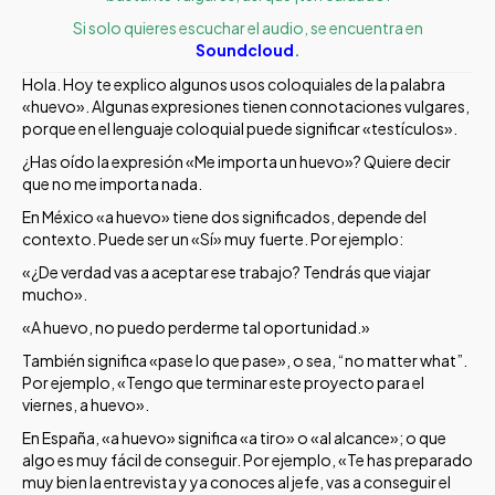
Si solo quieres escuchar el audio, se encuentra en
Soundcloud
.
Hola. Hoy te explico algunos usos coloquiales de la palabra
«huevo». Algunas expresiones tienen connotaciones vulgares,
porque en el lenguaje coloquial puede significar «testículos».
¿Has oído la expresión «Me importa un huevo»? Quiere decir
que no me importa nada.
En México «a huevo» tiene dos significados, depende del
contexto. Puede ser un «Sí» muy fuerte. Por ejemplo:
«¿De verdad vas a aceptar ese trabajo? Tendrás que viajar
mucho».
«A huevo, no puedo perderme tal oportunidad.»
También significa «pase lo que pase», o sea, “no matter what”.
Por ejemplo, «Tengo que terminar este proyecto para el
viernes, a huevo».
En España, «a huevo» significa «a tiro» o «al alcance»; o que
algo es muy fácil de conseguir. Por ejemplo, «Te has preparado
muy bien la entrevista y ya conoces al jefe, vas a conseguir el