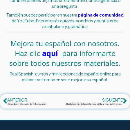
También puedes dejarnos un comentario, una sugerencia o
una pregunta.
También puedes participar en nuestra
pági
na
de comunidad
de YouTube. Encontrarás quizzes, sondeos y puntitos de
vocabulario y gramática.
Mejora tu español con nosotros.
Haz clic
a
quí
para informarte
sobre todos nuestros materiales.
Real Spanish: cursos y minilecciones de español online para
quienes se toman en serio mejorar su español.
ANTERIOR
SIGUIENTE
«Se acabó» y otros usos del verbo «acabar»
«Has bebido más de la cuenta»: cómo utilizar «más que» y «más de»