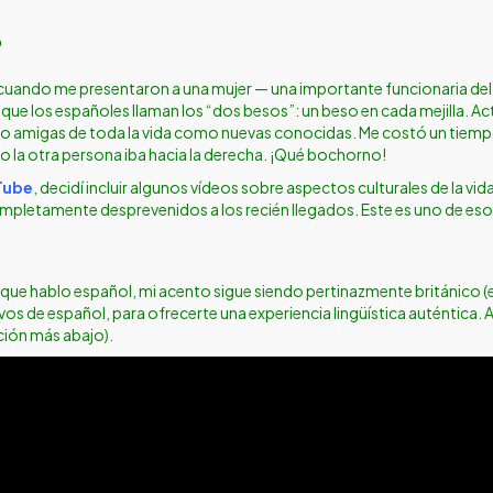
?
ao cuando me presentaron a una mujer — una importante funcionaria d
ue los españoles llaman los “dos besos”: un beso en cada mejilla. Act
nto amigas de toda la vida como nuevas conocidas. Me costó un tie
 la otra persona iba hacia la derecha. ¡Qué bochorno!
Tube
, decidí incluir algunos vídeos sobre aspectos culturales de la v
mpletamente desprevenidos a los recién llegados. Este es uno de eso
aunque hablo español, mi acento sigue siendo pertinazmente británico (
os de español, para ofrecerte una experiencia lingüística auténtica. A
ción más abajo).