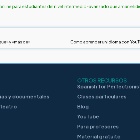
online para estudiantes del nivel intermedio-avanzado que aman el id
 que» y «más de»
OTROS RECURSOS
Spanish for Perfectionis
cias y documentales
Clases particulares
oteatro
Blog
YouTube
Para profesores
Material gratuito