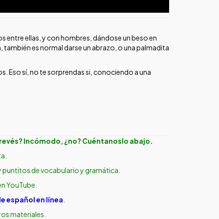
s entre ellas, y con hombres, dándose un beso en
, también es normal darse un abrazo, o una palmadita
s. Eso sí, no te sorprendas si, conociendo a una
 revés?
Incómodo, ¿no? Cuéntanoslo abajo.
ta.
 puntitos de vocabulario y gramática.
en YouTube.
e español en línea
.
os materiales.