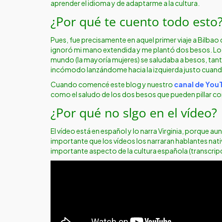
aprender el idioma y de adaptarme a la cultura.
¿Por qué te cuento todo esto
Pues, fue precisamente en aquel primer viaje a Bilb
ignoró mi mano extendida y me plantó dos besos. Lo q
mundo (la mayoría mujeres) se saludaba a besos, ta
incómodo lanzándome hacia la izquierda justo cuando
Cuando comencé este blog y nuestro
canal de You
como el saludo de los dos besos que pueden pillar co
¿Por qué no slgo en el vídeo?
El vídeo está en español y lo narra Virginia, porque 
importante que los vídeos los narraran hablantes nativ
importante aspecto de la cultura española (transcrip