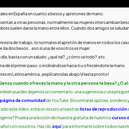
turales en España en cuanto a besos y apretones de mano.
esentan a otras personas, normalmente las mujeres intercambian beso
mbres suelen darse la mano entre ellos. Cuando dos amigos se saludan
vista de trabajo, lo normal es el apretón de manos en todos los caso
e da dos besos… eso si una de vosotros es mujer.
día, basta con un saludo
: ¿qué tal?, ¿cómo va todo?,
etc.
a dé el primer paso, o inclinándose hacia ti u ofreciéndote la mano.
ntes en Latinoamérica, ¡explícanoslas abajo!¡Hasta pronto!
nza cuando ofreces la mano y la otra persona te besa?
¿O al
mbién puedes dejarnos un comentario, una sugerencia o una pregun
página de comunidad
de YouTube. Encontrarás quizzes, sondeos y
stado este vídeo, echa un vistazo a nuestras
listas de reproducción
igente? Prueba una lección de muestra gratuita de nuestros
cursos d
pañol con nosotros. Haz clic
aquí
para informarte sobre todos nuestr