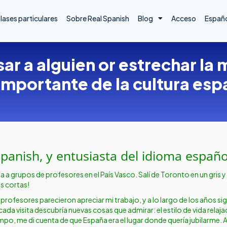
lases particulares
Sobre Real Spanish
Blog
Acceso
Españ
r a alguien or estrechar la m
importante de la cultura esp
Spanish, y entusiasta del idioma español
 a grupos de profesores en el País Vasco. Salí de Toronto en un gris y fr
s cortas!
 profesores parecieron apreciar mi trabajo, y a lo largo de los años s
cada visita descubría nuevas cosas que admirar: el estilo de vida rela
empo, me di cuenta de que España era el lugar donde quería jubilarme. 