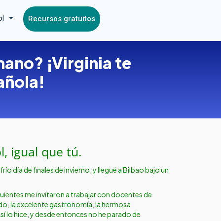
ol
Recursos gratuitos
ano? ¡Virginia te
añola!
, igual que tú.
ío día de finales de invierno, y llegué a Bilbao bajo un
iguientes me invitaron a trabajar con docentes de
jado, la excelente gastronomía, la hermosa
Así lo hice, y desde entonces no he parado de