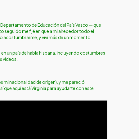
el Departamento de Educación del País Vasco — que
o seguido me fijé en que a mi alrededor todo el
mpo acostumbrarme, y viví más de un momento
ida en un país de habla hispana, incluyendo costumbres
s vídeos.
es mi nacionalidad de origen), y me pareció
sí que aquí está Virginia para ayudarte con este