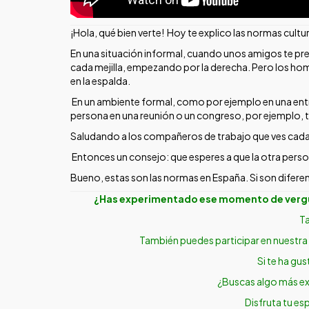
¡Hola, qué bien verte! Hoy te explico las normas cul
En una situación informal, cuando unos amigos te pr
cada mejilla, empezando por la derecha. Pero los ho
en la espalda.
En un ambiente formal, como por ejemplo en una entre
persona en una reunión o un congreso, por ejemplo, t
Saludando a los compañeros de trabajo que ves cada 
Entonces un consejo: que esperes a que la otra person
Bueno, estas son las normas en España. Si son difere
¿Has experimentado ese momento de vergüe
Ta
También puedes participar en nuestra
Si te ha gu
¿Buscas algo más ex
Disfruta tu es