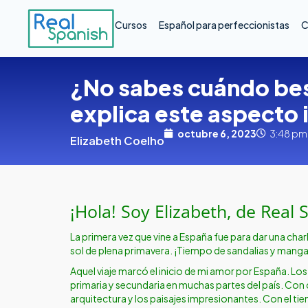
Cursos
Español para perfeccionistas
C
¿No sabes cuándo besa
explica este aspecto 
octubre 6, 2023
3:48 pm
Elizabeth Coelho
¡Hola! Soy Elizabeth, de Real 
La primera vez que vine a España fue para dar una charla
sol de plena primavera. ¡Tiempo de sandalias y manga
Aquel viaje marcó el inicio de mi amor por España. Los
primaria y secundaria en muchas partes del país. Con 
arquitectura y los paisajes impresionantes. Con el ti