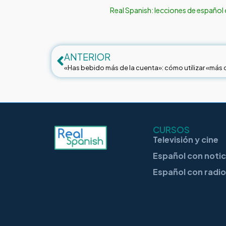
Real Spanish: lecciones de español 
ANTERIOR
«Has bebido más de la cuenta»: cómo utilizar «más
CURSOS
Televisión y cine
Español con noti
Español con radi